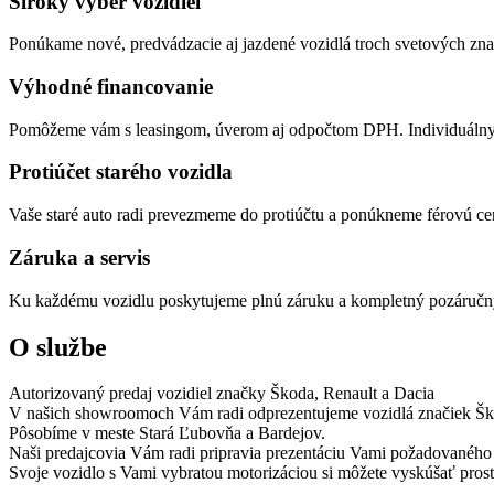
Široký výber vozidiel
Ponúkame nové, predvádzacie aj jazdené vozidlá troch svetových zn
Výhodné financovanie
Pomôžeme vám s leasingom, úverom aj odpočtom DPH. Individuálny 
Protiúčet starého vozidla
Vaše staré auto radi prevezmeme do protiúčtu a ponúkneme férovú ce
Záruka a servis
Ku každému vozidlu poskytujeme plnú záruku a kompletný pozáručný
O službe
Autorizovaný predaj vozidiel značky Škoda, Renault a Dacia
V našich showroomoch Vám radi odprezentujeme vozidlá značiek Ško
Pôsobíme v meste Stará Ľubovňa a Bardejov.
Naši predajcovia Vám radi pripravia prezentáciu Vami požadovaného 
Svoje vozidlo s Vami vybratou motorizáciou si môžete vyskúšať prost