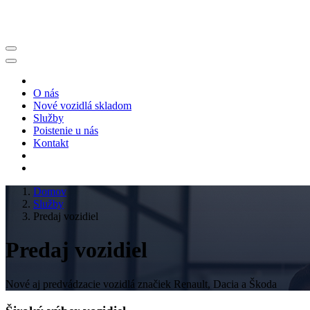
O nás
Nové vozidlá skladom
Služby
Poistenie u nás
Kontakt
Domov
Služby
Predaj vozidiel
Predaj vozidiel
Nové aj predvádzacie vozidlá značiek Renault, Dacia a Škoda